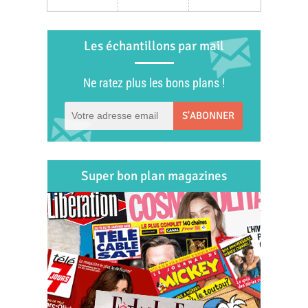
Les échantillons par mail
Ne ratez plus les bons plans !
S'ABONNER
Super bon plan magazines